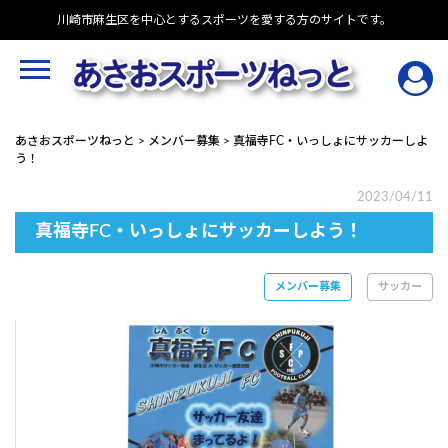
Skip
川崎市麻生区を中心とするスポーツを愛する方のサイトです。
to
content
あさおスポーツねっと
>
メンバー募集
>
真福寺FC・いっしょにサッカーしよ
う！
2023/04/11
真福寺FC・いっしょにサッカーしよう！
メンバー募集
サッカー