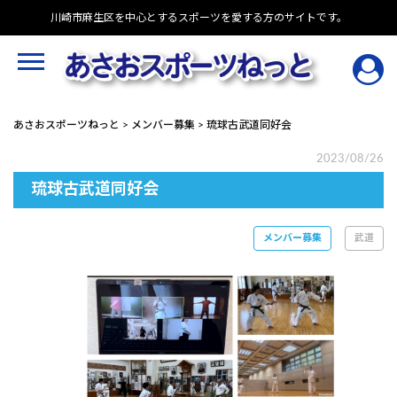
Skip
川崎市麻生区を中心とするスポーツを愛する方のサイトです。
to
content
あさおスポーツねっと
>
メンバー募集
>
琉球古武道同好会
2023/08/26
琉球古武道同好会
メンバー募集
武道