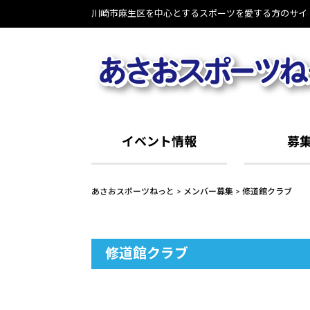
Skip
川崎市麻生区を中心とするスポーツを愛する方のサイ
to
content
イベント情報
募
あさおスポーツねっと
>
メンバー募集
>
修道館クラブ
修道館クラブ