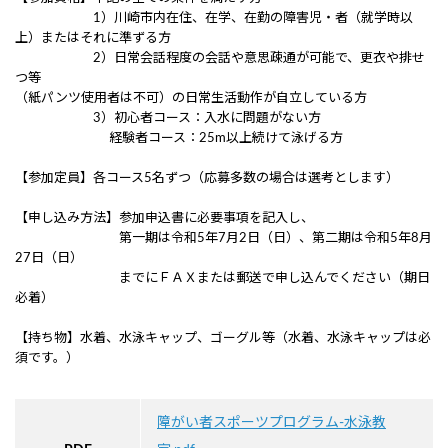
1）川崎市内在住、在学、在勤の障害児・者（就学時以
上）またはそれに準ずる方
2）日常会話程度の会話や意思疎通が可能で、更衣や排せ
つ等
（紙パンツ使用者は不可）の日常生活動作が自立している方
3）初心者コース：入水に問題がない方
経験者コース：25m以上続けて泳げる方
【参加定員】各コース5名ずつ（応募多数の場合は選考とします）
【申し込み方法】参加申込書に必要事項を記入し、
第一期は令和5年7月2日（日）、第二期は令和5年8月
27日（日）
までにＦＡＸまたは郵送で申し込んでください（期日
必着）
【持ち物】水着、水泳キャップ、ゴーグル等（水着、水泳キャップは必
須です。）
障がい者スポーツプログラム-水泳教