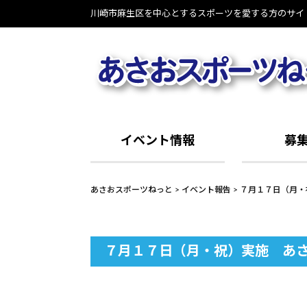
Skip
川崎市麻生区を中心とするスポーツを愛する方のサイ
to
content
イベント情報
募
あさおスポーツねっと
>
イベント報告
>
７月１７日（月・
７月１７日（月・祝）実施 あ